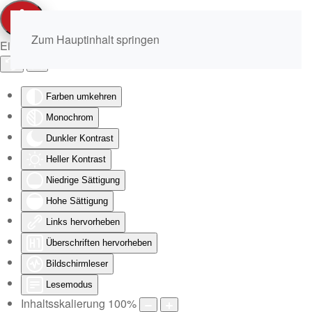
Zum Hauptinhalt springen
Eingabehilfen öffnen
Farben umkehren
Monochrom
Dunkler Kontrast
Heller Kontrast
Niedrige Sättigung
Hohe Sättigung
Links hervorheben
Überschriften hervorheben
Bildschirmleser
Lesemodus
Inhaltsskalierung
100
%